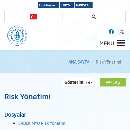
Hızlı Erişim
ÜBYS
E-POSTA
MENU
ANA SAYFA
Risk Yönetimi
Gösterim:
797
PAYLAŞ
Risk Yönetimi
Dosyalar
ERDEK MYO Risk Yönetimi