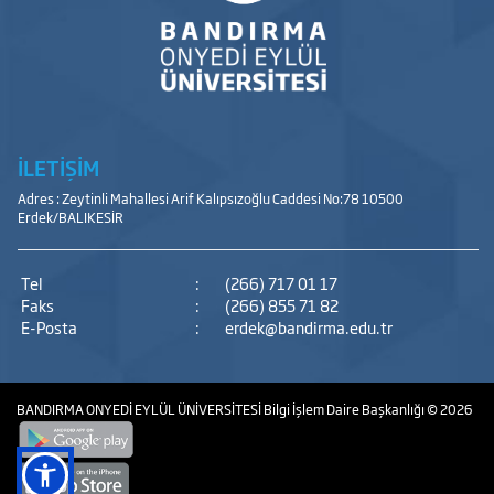
İLETİŞİM
Adres : Zeytinli Mahallesi Arif Kalıpsızoğlu Caddesi No:78 10500
Erdek/BALIKESİR
Tel
:
(266) 717 01 17
Faks
:
(266) 855 71 82
E-Posta
:
erdek@bandirma.edu.tr
BANDIRMA ONYEDİ EYLÜL ÜNİVERSİTESİ
Bilgi İşlem Daire Başkanlığı
© 2026