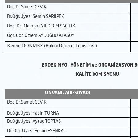
Doç.Dr.Samet ÇEVİK
Dr.Öğr.Üyesi Semih SARIİPEK
Doç. Dr. Melahat YILDIRIM SAÇILIK
Öğr. Gör. Özlem AYDOĞDU ATASOY
(Bölüm Öğrenci Temsilcisi)
Kerem DÖNMEZ
ERDEK MYO - YÖNETİM ve ORGANİZASYON 
KALİTE KOMİSYONU
UNVANI, ADI-SOYADI
Doç.Dr.Samet ÇEVİK
Dr.Öğr.Üyesi Yasin TURNA
Dr.Öğr.Üyesi Aytaç TOPTAŞ
Dr. Öğr. Üyesi Füsun ESENKAL