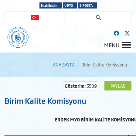
Hızlı Erişim
ÜBYS
E-POSTA
MENU
ANA SAYFA
Birim Kalite Komisyonu
Gösterim:
5509
PAYLAŞ
Birim Kalite Komisyonu
ERDEK MYO BİRİM KALİTE KOMİSYON