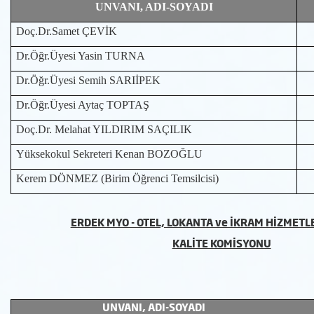
UNVANI, ADI-SOYADI
Doç.Dr.Samet ÇEVİK
Dr.Öğr.Üyesi Yasin TURNA
Dr.Öğr.Üyesi Semih SARIİPEK
Dr.Öğr.Üyesi Aytaç TOPTAŞ
Doç.Dr. Melahat YILDIRIM SAÇILIK
Yüksekokul Sekreteri Kenan BOZOĞLU
Kerem DÖNMEZ (Birim Öğrenci Temsilcisi)
ERDEK MYO - OTEL, LOKANTA ve İKRAM HİZMET
KALİTE KOMİSYONU
UNVANI, ADI-SOYADI