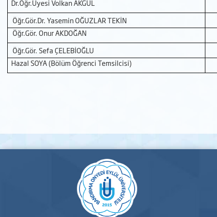
Dr.Öğr.Üyesi Volkan AKGÜL
Öğr.Gör.Dr. Yasemin OĞUZLAR TEKİN
Öğr.Gör. Onur AKDOĞAN
Öğr.Gör. Sefa ÇELEBİOĞLU
Hazal SOYA (Bölüm Öğrenci Temsilcisi)