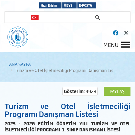
Hızlı Erişim
ÜBYS
E-POSTA
MENU
ANA SAYFA
Turizm ve Otel İşletmeciliği Programı Danışman Lis
Gösterim:
4928
PAYLAŞ
Turizm ve Otel İşletmeciliği
Programı Danışman Listesi
2025 - 2026 EĞİTİM ÖĞRETİM YILI TURİZM VE OTEL
İŞLETMECİLİĞİ PROGRAMI 1. SINIF DANIŞMAN LİSTESİ