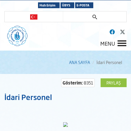
Hızlı Erişim
ÜBYS
E-POSTA
MENU
ANA SAYFA
İdari Personel
Gösterim:
8351
PAYLAŞ
İdari Personel