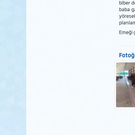
biber d
baba ga
yörese
planlam
Emeği g
Fotoğr