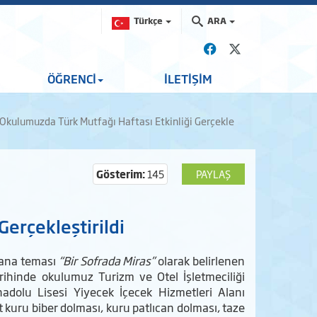
Türkçe
ARA
ÖĞRENCİ
İLETİŞİM
Okulumuzda Türk Mutfağı Haftası Etkinliği Gerçekle
Gösterim:
145
PAYLAŞ
Gerçekleştirildi
i ana teması
“Bir Sofrada Miras”
olarak belirlenen
rihinde okulumuz Turizm ve Otel İşletmeciliği
adolu Lisesi Yiyecek İçecek Hizmetleri Alanı
it kuru biber dolması, kuru patlıcan dolması, taze