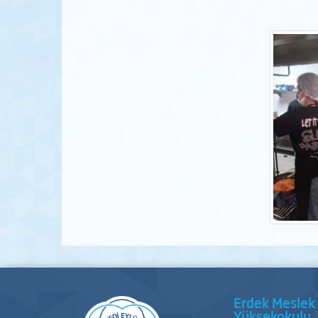
Erdek Meslek
Yüksekokulu