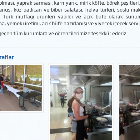
olması, yaprak sarması, karnıyarık, mirik köfte, börek çeşitler
nuş, köz patlıcan ve biber salatası, helva türleri, soslu maka
l Türk mutfağı ürünleri yapıldı ve açık büfe olarak sunum
a, yemek üretimi, açık büfe hazırlanışı ve yiyecek içecek servi
eçen tüm kurumlara ve öğrencilerimize teşekkür ederiz.
aflar