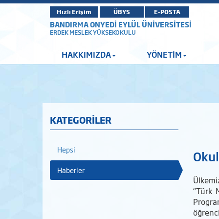
Hızlı Erişim
ÜBYS
E-POSTA
BANDIRMA ONYEDİ EYLÜL ÜNİVERSİTESİ
ERDEK MESLEK YÜKSEKOKULU
HAKKIMIZDA
YÖNETİM
KATEGORİLER
Hepsi
Okul
Haberler
Ülkemiz
“Türk 
Progra
öğrenci