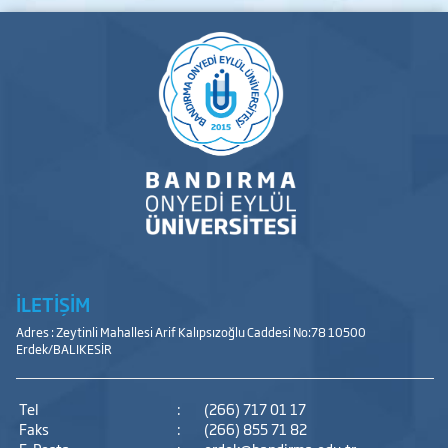
İLETİŞİM
Adres : Zeytinli Mahallesi Arif Kalıpsızoğlu Caddesi No:78 10500
Erdek/BALIKESİR
Tel
:
(266) 717 01 17
Faks
:
(266) 855 71 82