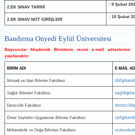
: 9 Şubat 20
2.EK SINAV TARİHİ
: 10 Şubat 2
2.EK SINAV NOT GİRİŞLERİ
Bandırma Onyedi Eylül Üniversitesi
Başvurular Akademik Birimlerin resmi e-mail adreslerine
yapılacaktır.
BİRİM ADI
E-MAİL A
iibf@band
İktisadi ve İdari Bilimler Fakültesi
saglik@ba
Sağlık Bilimleri Fakültesi
denizcili
Denizcilik Fakültesi
ubf@bandi
Ömer Seyfettin Uygulamalı Bilimler Fakültesi
Mühendislik ve Doğa Bilimleri Fakültesi
muhendisli