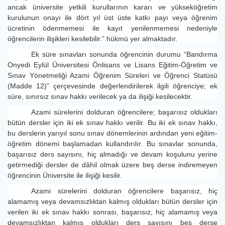
ancak üniversite yetkili kurullarının kararı ve yükseköğretim
kurulunun onayı ile dört yıl üst üste katkı payı veya öğrenim
ücretinin ödenmemesi ile kayıt yenilenmemesi nedeniyle
öğrencilerin ilişikleri kesilebilir.” hükmü yer almaktadır.
Ek süre sınavları sonunda öğrencinin durumu “Bandırma
Onyedi Eylül Üniversitesi Önlisans ve Lisans Eğitim-Öğretim ve
Sınav Yönetmeliği Azami Öğrenim Süreleri ve Öğrenci Statüsü
(Madde 12)” çerçevesinde değerlendirilerek ilgili öğrenciye; ek
süre, sınırsız sınav hakkı verilecek ya da ilişiği kesilecektir.
Azami sürelerini dolduran öğrencilere; başarısız oldukları
bütün dersler için iki ek sınav hakkı verilir. Bu iki ek sınav hakkı,
bu derslerin yarıyıl sonu sınav dönemlerinin ardından yeni eğitim-
öğretim dönemi başlamadan kullandırılır. Bu sınavlar sonunda,
başarısız ders sayısını, hiç almadığı ve devam koşulunu yerine
getirmediği dersler de dâhil olmak üzere beş derse indiremeyen
öğrencinin Üniversite ile ilişiği kesilir.
Azami sürelerini dolduran öğrencilere başarısız, hiç
alamamış veya devamsızlıktan kalmış oldukları bütün dersler için
verilen iki ek sınav hakkı sonrası, başarısız, hiç alamamış veya
devamsızlıktan kalmış oldukları ders sayısını beş derse