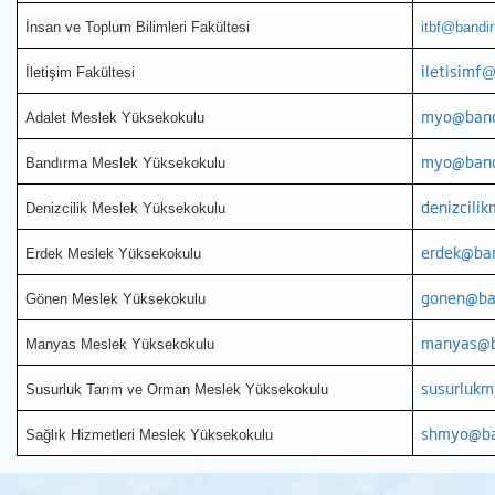
İnsan ve Toplum Bilimleri Fakültesi
itbf@bandir
iletisimf
İletişim Fakültesi
@
myo@band
Adalet Meslek Yüksekokulu
myo@band
Bandırma Meslek Yüksekokulu
denizcili
Denizcilik Meslek Yüksekokulu
erdek@ban
Erdek Meslek Yüksekokulu
gonen@ba
Gönen Meslek Yüksekokulu
manyas@b
Manyas Meslek Yüksekokulu
susurlukm
Susurluk Tarım ve Orman Meslek Yüksekokulu
shmyo@ba
Sağlık Hizmetleri Meslek Yüksekokulu