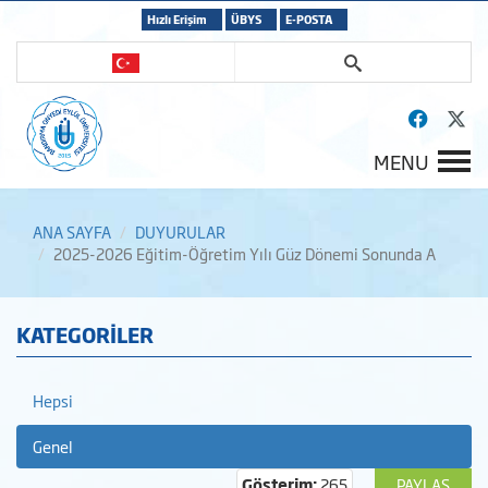
Hızlı Erişim
ÜBYS
E-POSTA
MENU
ANA SAYFA
DUYURULAR
2025-2026 Eğitim-Öğretim Yılı Güz Dönemi Sonunda A
KATEGORİLER
Hepsi
Genel
Gösterim:
265
PAYLAŞ