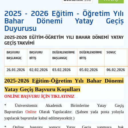
2025 - 2026 Eğitim - Öğretim Yılı
Bahar Dönemi Yatay Geçiş
Duyurusu
2025-2026 EĞİTİM-ÖĞRETİM YILI BAHAR DÖNEMİ YATAY
GEÇİŞ TAKVİMİ
BAŞVURU
BAŞVURU
DEĞERLENDİRME
DEĞERLENDİRME
SONUÇ
BAŞLANGIÇ
BİTİŞ
BAŞLANGIÇ
BİTİŞ
26.01.2026
02.02.2026
03.02.2026
05.02.2026
06.02.2026
2025-2026 Eğitim-Öğretim Yılı Bahar Dönemi
Yatay Geçiş Başvuru Koşulları
ONLİNE BAŞVURU İÇİN TIKLAYINIZ
* Üniversitemiz Akademik Birimlerine Yatay Geçiş
Başvuruları
Online
Olarak Yapılacaktır. (Şahsen yada posta yoluyla
yapılacak başvurular kabul edilmeyecektir.)
* Online başvuru sonucu Yatay Geçiş yapmaya hak