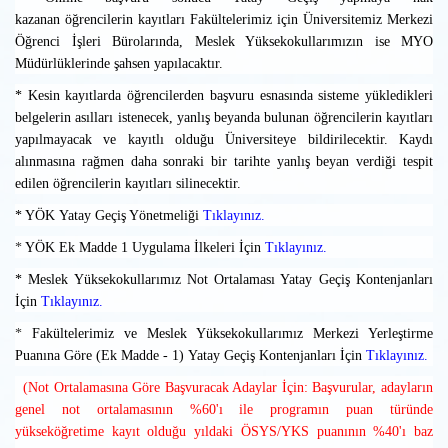
kazanan öğrencilerin kayıtları Fakültelerimiz için Üniversitemiz Merkezi
Öğrenci İşleri Bürolarında, Meslek Yüksekokullarımızın ise MYO
Müdürlüklerinde şahsen yapılacaktır.
* Kesin kayıtlarda öğrencilerden başvuru esnasında sisteme yükledikleri
belgelerin asılları istenecek, yanlış beyanda bulunan öğrencilerin kayıtları
yapılmayacak ve kayıtlı olduğu Üniversiteye bildirilecektir. Kaydı
alınmasına rağmen daha sonraki bir tarihte yanlış beyan verdiği tespit
edilen öğrencilerin kayıtları silinecektir.
* YÖK Yatay Geçiş Yönetmeliği
Tıklayınız.
*
YÖK Ek Madde 1 Uygulama İlkeleri İçin
Tıklayınız.
*
Meslek Yüksekokullarımız Not Ortalaması Yatay Geçiş Kontenjanları
İçin
Tıklayınız.
*
Fakültelerimiz ve Meslek Yüksekokullarımız Merkezi Yerleştirme
Puanına Göre (Ek Madde - 1) Yatay Geçiş Kontenjanları İçin
Tıklayınız.
(Not Ortalamasına Göre Başvuracak Adaylar İçin: Başvurular, adayların
genel not ortalamasının %60'ı ile programın puan türünde
yükseköğretime kayıt olduğu yıldaki ÖSYS/YKS puanının %40'ı baz