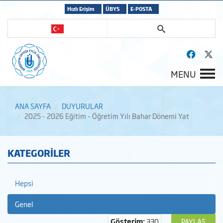
Hızlı Erişim
ÜBYS
E-POSTA
MENU
ANA SAYFA
DUYURULAR
2025 - 2026 Eğitim - Öğretim Yılı Bahar Dönemi Yat
KATEGORİLER
Hepsi
Genel
Gösterim:
330
PAYLAŞ