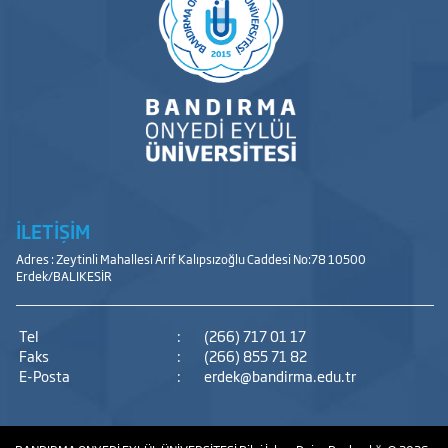
İLETİŞİM
Adres : Zeytinli Mahallesi Arif Kalıpsızoğlu Caddesi No:78 10500
Erdek/BALIKESİR
Tel
:
(266) 717 01 17
Faks
:
(266) 855 71 82
E-Posta
:
erdek@bandirma.edu.tr