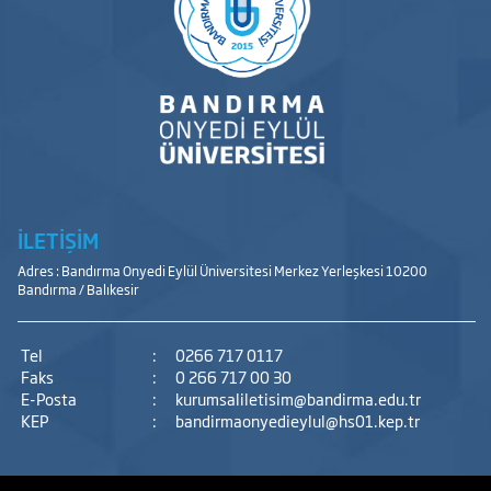
İLETİŞİM
Adres : Bandırma Onyedi Eylül Üniversitesi Merkez Yerleşkesi 10200
Bandırma / Balıkesir
Tel
:
0266 717 0117
Faks
:
0 266 717 00 30
E-Posta
:
kurumsaliletisim@bandirma.edu.tr
KEP
:
bandirmaonyedieylul@hs01.kep.tr